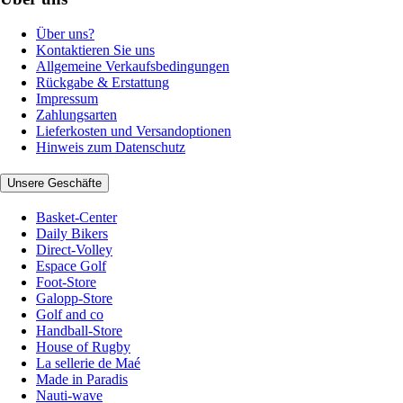
Über uns?
Kontaktieren Sie uns
Allgemeine Verkaufsbedingungen
Rückgabe & Erstattung
Impressum
Zahlungsarten
Lieferkosten und Versandoptionen
Hinweis zum Datenschutz
Unsere Geschäfte
Basket-Center
Daily Bikers
Direct-Volley
Espace Golf
Foot-Store
Galopp-Store
Golf and co
Handball-Store
House of Rugby
La sellerie de Maé
Made in Paradis
Nauti-wave