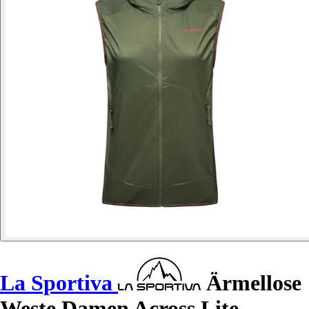
La Sportiva
Ärmellose
Weste Damen Across Lite