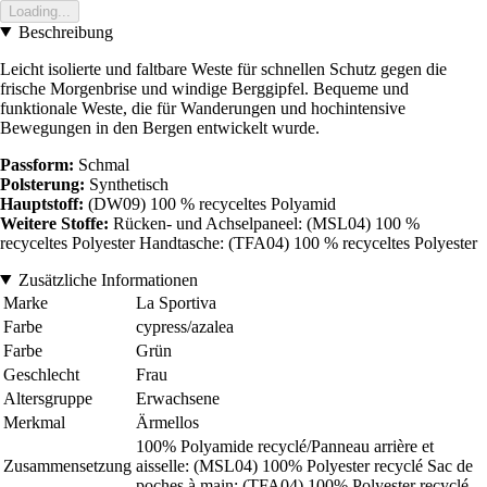
Loading...
Beschreibung
Leicht isolierte und faltbare Weste für schnellen Schutz gegen die
frische Morgenbrise und windige Berggipfel. Bequeme und
funktionale Weste, die für Wanderungen und hochintensive
Bewegungen in den Bergen entwickelt wurde.
Passform:
Schmal
Polsterung:
Synthetisch
Hauptstoff:
(DW09) 100 % recyceltes Polyamid
Weitere Stoffe:
Rücken- und Achselpaneel: (MSL04) 100 %
recyceltes Polyester Handtasche: (TFA04) 100 % recyceltes Polyester
Zusätzliche Informationen
Marke
La Sportiva
Farbe
cypress/azalea
Farbe
Grün
Geschlecht
Frau
Altersgruppe
Erwachsene
Merkmal
Ärmellos
100% Polyamide recyclé/Panneau arrière et
Zusammensetzung
aisselle: (MSL04) 100% Polyester recyclé Sac de
poches à main: (TFA04) 100% Polyester recyclé