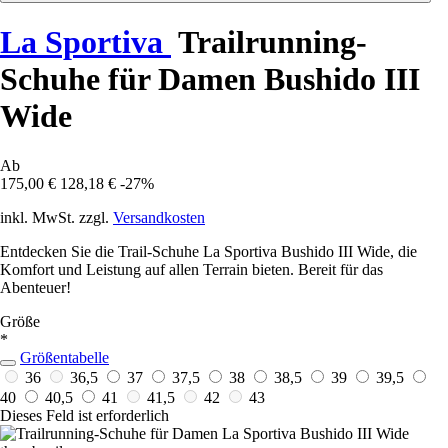
La Sportiva
Trailrunning-
Schuhe für Damen Bushido III
Wide
Ab
175,00 €
128,18 €
-27%
inkl. MwSt. zzgl.
Versandkosten
Entdecken Sie die Trail-Schuhe La Sportiva Bushido III Wide, die
Komfort und Leistung auf allen Terrain bieten. Bereit für das
Abenteuer!
Größe
*
Größentabelle
36
36,5
37
37,5
38
38,5
39
39,5
40
40,5
41
41,5
42
43
Dieses Feld ist erforderlich