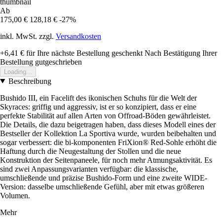
Ab
175,00 €
128,18 €
-27%
inkl. MwSt. zzgl.
Versandkosten
+6,41 €
für Ihre nächste Bestellung geschenkt
Nach Bestätigung Ihrer
Bestellung gutgeschrieben
Loading...
Beschreibung
Bushido III, ein Facelift des ikonischen Schuhs für die Welt der
Skyraces: griffig und aggressiv, ist er so konzipiert, dass er eine
perfekte Stabilität auf allen Arten von Offroad-Böden gewährleistet.
Die Details, die dazu beigetragen haben, dass dieses Modell eines der
Bestseller der Kollektion La Sportiva wurde, wurden beibehalten und
sogar verbessert: die bi-komponenten FriXion® Red-Sohle erhöht die
Haftung durch die Neugestaltung der Stollen und die neue
Konstruktion der Seitenpaneele, für noch mehr Atmungsaktivität. Es
sind zwei Anpassungsvarianten verfügbar: die klassische,
umschließende und präzise Bushido-Form und eine zweite WIDE-
Version: dasselbe umschließende Gefühl, aber mit etwas größeren
Volumen.
Mehr