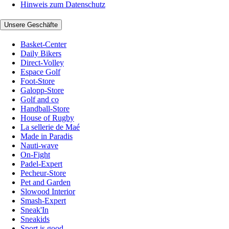
Hinweis zum Datenschutz
Unsere Geschäfte
Basket-Center
Daily Bikers
Direct-Volley
Espace Golf
Foot-Store
Galopp-Store
Golf and co
Handball-Store
House of Rugby
La sellerie de Maé
Made in Paradis
Nauti-wave
On-Fight
Padel-Expert
Pecheur-Store
Pet and Garden
Slowood Interior
Smash-Expert
Sneak'In
Sneakids
Sport is good