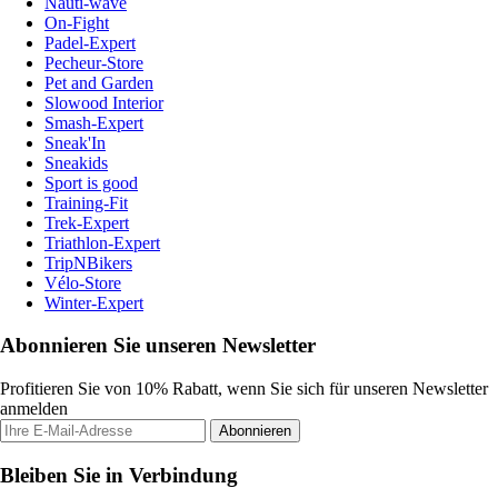
Nauti-wave
On-Fight
Padel-Expert
Pecheur-Store
Pet and Garden
Slowood Interior
Smash-Expert
Sneak'In
Sneakids
Sport is good
Training-Fit
Trek-Expert
Triathlon-Expert
TripNBikers
Vélo-Store
Winter-Expert
Abonnieren Sie unseren Newsletter
Profitieren Sie von 10% Rabatt, wenn Sie sich für unseren Newsletter
anmelden
Abonnieren
Bleiben Sie in Verbindung