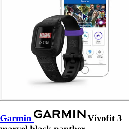
Garmin
Vívofit 3
marvel black panther