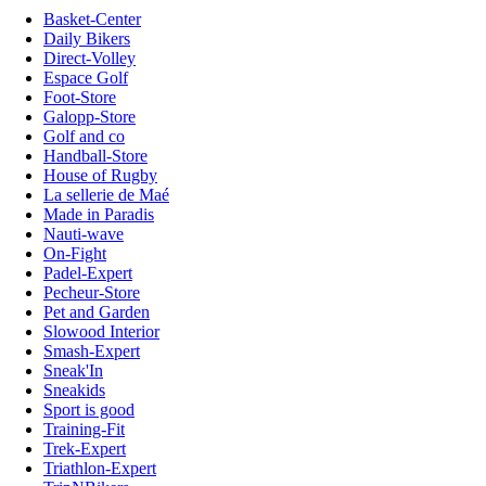
Basket-Center
Daily Bikers
Direct-Volley
Espace Golf
Foot-Store
Galopp-Store
Golf and co
Handball-Store
House of Rugby
La sellerie de Maé
Made in Paradis
Nauti-wave
On-Fight
Padel-Expert
Pecheur-Store
Pet and Garden
Slowood Interior
Smash-Expert
Sneak'In
Sneakids
Sport is good
Training-Fit
Trek-Expert
Triathlon-Expert