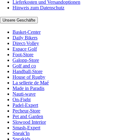
Lieferkosten und Versandoptionen
Hinweis zum Datenschutz
Unsere Geschäfte
Basket-Center
Daily Bikers
Direct-Volley
Espace Golf
Foot-Store
Galopp-Store
Golf and co
Handball-Store
House of Rugby
La sellerie de Maé
Made in Paradis
Nauti-wave
On-Fight
Padel-Expert
Pecheur-Store
Pet and Garden
Slowood Interior
Smash-Expert
Sneak'In
Sneakids