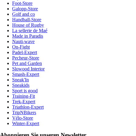
Foot-Store
Galopp-Store
Golf and co
Handball-Store
House of Rugby
La sellerie de Maé
Made in Paradis
Nauti-wave
On-Fight
Padel-Expert
Pecheur-Store
Pet and Garden
Slowood Interior
Smash-Expert
Sneak'In
Sneakids
Sport is good
Training-Fit
Trek-Expert
Triathlon-Expert
TripNBikers
Vélo-Store
Winter-Expert
Abonnieren Sie unseren Newsletter