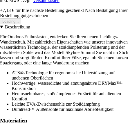
inkl. MwSt. zzgl.
Versandkosten
+7,13 €
für Ihre nächste Bestellung geschenkt
Nach Bestätigung Ihrer
Bestellung gutgeschrieben
Loading...
Beschreibung
Für Outdoor-Enthusiasten, entdecken Sie Ihren neuen Lieblings-
Wanderschuh. Mit zahlreichen Eigenschaften wie unserer innovativen
wasserdichten Technologie, der stoßdämpfenden Polsterung und der
rutschfesten Sohle wird das Modell Skyline Summit Sie nicht im Stich
lassen und sorgt für den Komfort Ihrer Füße, egal ob Sie einen kurzen
Spaziergang oder eine lange Wanderung machen.
ATS®-Technologie für ergonomische Unterstützung auf
unebenen Oberflächen
Hochwertige, wasserdichte und atmungsaktive DRYMax™-
Konstruktion
Herausnehmbares, stoßdämpfendes Fußbett für anhaltenden
Komfort
Leichte EVA-Zwischensohle zur Stoßdämpfung
Duratread™-Außensohle für maximale Abriebfestigkeit
Materialien