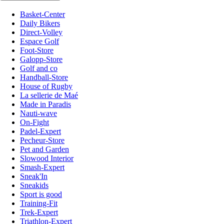
Basket-Center
Daily Bikers
Direct-Volley
Espace Golf
Foot-Store
Galopp-Store
Golf and co
Handball-Store
House of Rugby
La sellerie de Maé
Made in Paradis
Nauti-wave
On-Fight
Padel-Expert
Pecheur-Store
Pet and Garden
Slowood Interior
Smash-Expert
Sneak'In
Sneakids
Sport is good
Training-Fit
Trek-Expert
Triathlon-Expert