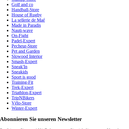
Golf and co
Handball-Store
House of Rugby
La sellerie de Maé
Made in Paradis
Nauti-wave
On-Fight
Padel-Expert
Pecheur-Store
Pet and Garden
Slowood Interior
Smash-Expert
Sneak'In
Sneakids
Sport is good
Training-Fit
Trek-Expert
Triathlon-Expert
TripNBikers
Vélo-Store
Winter-Expert
Abonnieren Sie unseren Newsletter