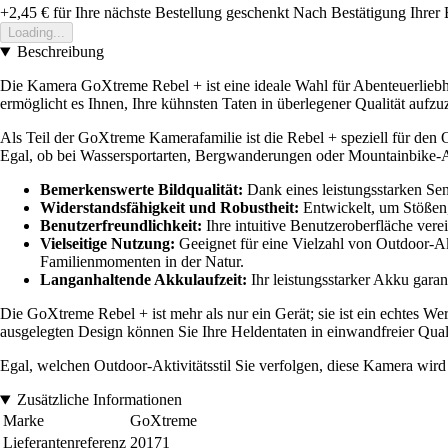
+2,45 €
für Ihre nächste Bestellung geschenkt
Nach Bestätigung Ihrer 
Loading...
Beschreibung
Die Kamera GoXtreme Rebel + ist eine ideale Wahl für Abenteuerliebha
ermöglicht es Ihnen, Ihre kühnsten Taten in überlegener Qualität aufzu
Als Teil der GoXtreme Kamerafamilie ist die Rebel + speziell für den 
Egal, ob bei Wassersportarten, Bergwanderungen oder Mountainbike-A
Bemerkenswerte Bildqualität:
Dank eines leistungsstarken Sen
Widerstandsfähigkeit und Robustheit:
Entwickelt, um Stößen,
Benutzerfreundlichkeit:
Ihre intuitive Benutzeroberfläche ver
Vielseitige Nutzung:
Geeignet für eine Vielzahl von Outdoor-Akt
Familienmomenten in der Natur.
Langanhaltende Akkulaufzeit:
Ihr leistungsstarker Akku garan
Die GoXtreme Rebel + ist mehr als nur ein Gerät; sie ist ein echtes W
ausgelegten Design können Sie Ihre Heldentaten in einwandfreier Quali
Egal, welchen Outdoor-Aktivitätsstil Sie verfolgen, diese Kamera wir
Zusätzliche Informationen
Marke
GoXtreme
Lieferantenreferenz
20171