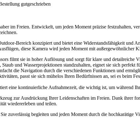
Bestellung gutgeschrieben
ber im Freien. Entwickelt, um jeden Moment präzise festzuhalten, vere
zeichnen.
Outdoor-Bereich konzipiert und bietet eine Widerstandsfähigkeit und A
usflügen, diese Kamera wird jeden Moment mit außergewöhnlicher Kla
sors filmt sie in hoher Auflösung und sorgt für klare und detailreiche
 Staub und Wasserprojektionen standzuhalten, eignet sie sich perfekt
einfacht die Navigation durch die verschiedenen Funktionen und ermögl
ivitäten, passt sie sich mühelos Ihren Bedürfnissen an, sei es beim F
tiert eine kontinuierliche Aufnahmezeit, die wichtig ist, um während Ih
erkzeug zur Ausdrückung Ihrer Leidenschaften im Freien. Dank ihrer fo
tät wiedererleben und teilen.
d Sie zuverlässig begleiten und jeden Moment durch die hochkarätige 