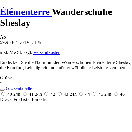
Élémenterre
Wanderschuhe
Sheslay
Ab
59,95 €
41,64 €
-31%
inkl. MwSt. zzgl.
Versandkosten
Entdecken Sie die Natur mit den Wanderschuhen Élémenterre Sheslay,
die Komfort, Leichtigkeit und außergewöhnliche Leistung vereinen.
Größe
*
Größentabelle
40
24h
41
24h
42
43
24h
44
45
24h
46
Dieses Feld ist erforderlich