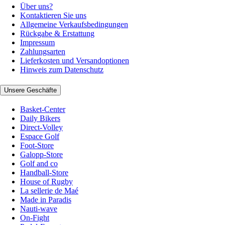
Über uns?
Kontaktieren Sie uns
Allgemeine Verkaufsbedingungen
Rückgabe & Erstattung
Impressum
Zahlungsarten
Lieferkosten und Versandoptionen
Hinweis zum Datenschutz
Unsere Geschäfte
Basket-Center
Daily Bikers
Direct-Volley
Espace Golf
Foot-Store
Galopp-Store
Golf and co
Handball-Store
House of Rugby
La sellerie de Maé
Made in Paradis
Nauti-wave
On-Fight