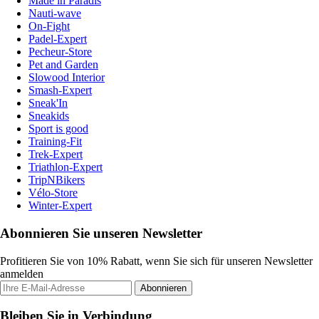
Made in Paradis
Nauti-wave
On-Fight
Padel-Expert
Pecheur-Store
Pet and Garden
Slowood Interior
Smash-Expert
Sneak'In
Sneakids
Sport is good
Training-Fit
Trek-Expert
Triathlon-Expert
TripNBikers
Vélo-Store
Winter-Expert
Abonnieren Sie unseren Newsletter
Profitieren Sie von 10% Rabatt, wenn Sie sich für unseren Newsletter
anmelden
Abonnieren
Bleiben Sie in Verbindung