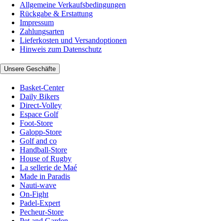
Allgemeine Verkaufsbedingungen
Rückgabe & Erstattung
Impressum
Zahlungsarten
Lieferkosten und Versandoptionen
Hinweis zum Datenschutz
Unsere Geschäfte
Basket-Center
Daily Bikers
Direct-Volley
Espace Golf
Foot-Store
Galopp-Store
Golf and co
Handball-Store
House of Rugby
La sellerie de Maé
Made in Paradis
Nauti-wave
On-Fight
Padel-Expert
Pecheur-Store
Pet and Garden