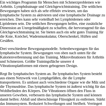
Ein wichtiges Programm für Menschen mit Schmerzproblemen wie
Arthritis. Lymphdrainage und Gleichgewichtstraining. Die seitlichen
Bewegungen haben sich als sehr effektiv erwiesen, um das
lymphatische System zu aktivieren und eine lymphatische Drainage zu
erreichen. Dies kann sehr vorteilhaft bei Lymphödemen oder
Lipödemen sein. Die seitlichen Bewegungen helfen, eine zusätzliche
Dimension an Unregelmäßigkeit zu schaffen, die hervorragend für das
Gleichgewichtstraining ist. Sie bieten auch ein sehr gutes Training für
die Knie, Knöchel, Wadenmuskulatur, Oberschenkel, Hüften und
Gesäßen.
Drei verschiedene Bewegungsmodelle. Seitenbewegungen für das
lymphatische System. Bewegungen von oben nach unten für die
Kalorienverbrennung und das Training. Mikrovibrationen für Arthritis
und Schmerzen. Größte Trainingsfläche unserer 4
Vibrationsplattformen mit einem gebogenen Design.
Regt Ihr lymphatisches System an. Ihr lymphatisches System besteht
aus einem Netzwerk von Lymphgefäßen, die die Lymphe
transportieren. Es umfasst auch verschiedene Organe wie die Milz und
die Thymusdrüse. Das lymphatische System ist äußerst wichtig für das
Wohlbefinden des Körpers. Die Vibrationen öffnen den Fluss in
unseren Geweben, verbessern das lymphatische System und können
damit helfen: Abfall und überschüssige Flüssigkeit zu entfernen. Stärkt
das Immunsystem. Reduziert Schwellungen und Steifheit. Verringert