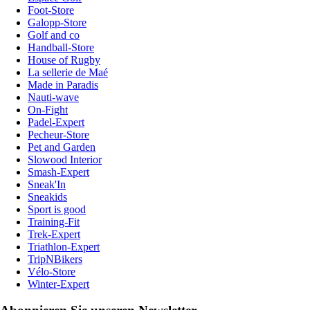
Foot-Store
Galopp-Store
Golf and co
Handball-Store
House of Rugby
La sellerie de Maé
Made in Paradis
Nauti-wave
On-Fight
Padel-Expert
Pecheur-Store
Pet and Garden
Slowood Interior
Smash-Expert
Sneak'In
Sneakids
Sport is good
Training-Fit
Trek-Expert
Triathlon-Expert
TripNBikers
Vélo-Store
Winter-Expert