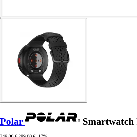
Polar
Smartwatch 
349,00 €
289,00 €
-17%