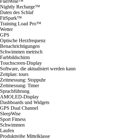
FuelWise™
Nightly Recharge™
Daten des Schlaf
FitSpark™
Training Load Pro™
Wetter
GPS
Optische Herzfrequenz
Benachrichtigungen
Schwimmen metrisch
Farbbildschirm
Touchscreen-Display
Software, die aktualisiert werden kann
Zeitplan: tours
Zeitmessung: Stoppuhr
Zeitmessung: Timer
Sprachführung
AMOLED-Display
Dashboards und Widgets
GPS Dual Channel
SleepWise
Sport Fitness
Schwimmen
Laufen
Produktreihe Mittelklasse