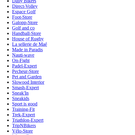
Daily Bikers
Direct-Volley
Espace Golf
Foot-Store
Galopp-Store
Golf and co
Handball-Store
House of Rugby
La sellerie de Maé
Made in Paradis
Nauti-wave
On-Fight
Padel-Expert
Pecheur-Store
Pet and Garden
Slowood Interior
Smash-Expert
Sneak'In
Sneakids
Sport is good
Training-Fit
Trek-Expert
Triathlon-Expert
TripNBikers
Vélo-Store