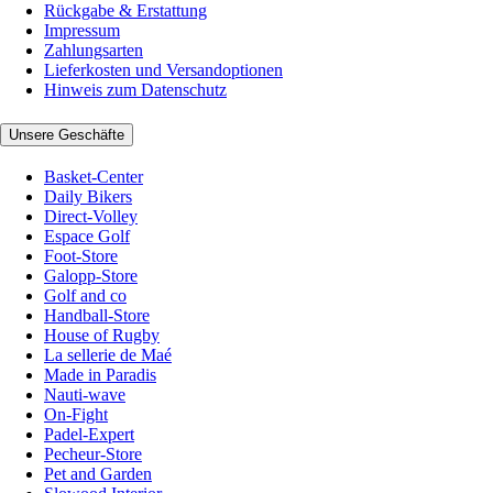
Rückgabe & Erstattung
Impressum
Zahlungsarten
Lieferkosten und Versandoptionen
Hinweis zum Datenschutz
Unsere Geschäfte
Basket-Center
Daily Bikers
Direct-Volley
Espace Golf
Foot-Store
Galopp-Store
Golf and co
Handball-Store
House of Rugby
La sellerie de Maé
Made in Paradis
Nauti-wave
On-Fight
Padel-Expert
Pecheur-Store
Pet and Garden