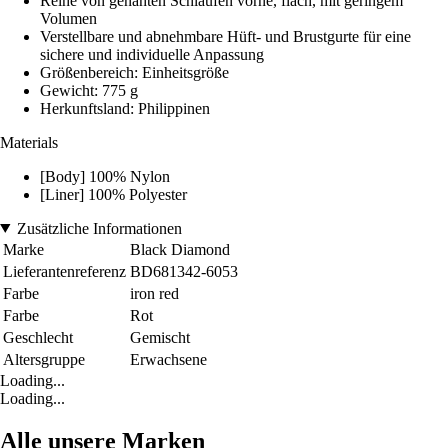
Reihe von genähten Schlaufen vorne, flach, mit geringem
Volumen
Verstellbare und abnehmbare Hüft- und Brustgurte für eine
sichere und individuelle Anpassung
Größenbereich: Einheitsgröße
Gewicht: 775 g
Herkunftsland: Philippinen
Materials
[Body] 100% Nylon
[Liner] 100% Polyester
Zusätzliche Informationen
Marke
Black Diamond
Lieferantenreferenz
BD681342-6053
Farbe
iron red
Farbe
Rot
Geschlecht
Gemischt
Altersgruppe
Erwachsene
Loading...
Loading...
Alle unsere Marken