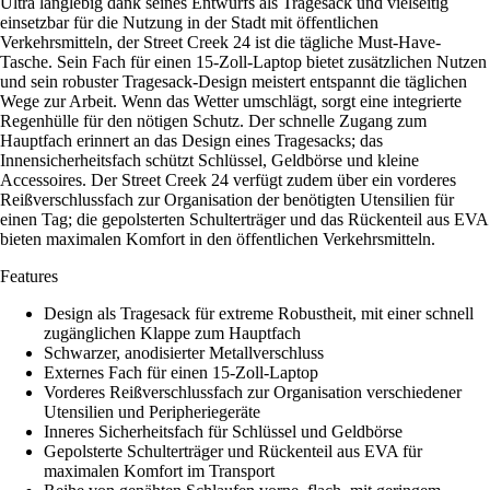
Ultra langlebig dank seines Entwurfs als Tragesack und vielseitig
einsetzbar für die Nutzung in der Stadt mit öffentlichen
Verkehrsmitteln, der Street Creek 24 ist die tägliche Must-Have-
Tasche. Sein Fach für einen 15-Zoll-Laptop bietet zusätzlichen Nutzen
und sein robuster Tragesack-Design meistert entspannt die täglichen
Wege zur Arbeit. Wenn das Wetter umschlägt, sorgt eine integrierte
Regenhülle für den nötigen Schutz. Der schnelle Zugang zum
Hauptfach erinnert an das Design eines Tragesacks; das
Innensicherheitsfach schützt Schlüssel, Geldbörse und kleine
Accessoires. Der Street Creek 24 verfügt zudem über ein vorderes
Reißverschlussfach zur Organisation der benötigten Utensilien für
einen Tag; die gepolsterten Schulterträger und das Rückenteil aus EVA
bieten maximalen Komfort in den öffentlichen Verkehrsmitteln.
Features
Design als Tragesack für extreme Robustheit, mit einer schnell
zugänglichen Klappe zum Hauptfach
Schwarzer, anodisierter Metallverschluss
Externes Fach für einen 15-Zoll-Laptop
Vorderes Reißverschlussfach zur Organisation verschiedener
Utensilien und Peripheriegeräte
Inneres Sicherheitsfach für Schlüssel und Geldbörse
Gepolsterte Schulterträger und Rückenteil aus EVA für
maximalen Komfort im Transport