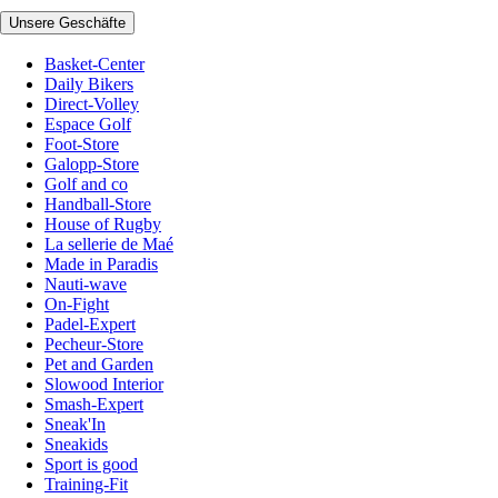
Unsere Geschäfte
Basket-Center
Daily Bikers
Direct-Volley
Espace Golf
Foot-Store
Galopp-Store
Golf and co
Handball-Store
House of Rugby
La sellerie de Maé
Made in Paradis
Nauti-wave
On-Fight
Padel-Expert
Pecheur-Store
Pet and Garden
Slowood Interior
Smash-Expert
Sneak'In
Sneakids
Sport is good
Training-Fit