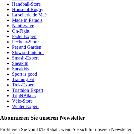
Handball-Store
House of Rugby
La sellerie de Maé
Made in Paradis
Nauti-wave
On-Fight
Padel-Expert
Pecheur-Store
Pet and Garden
Slowood Interior
Smash-Expert
Sneak'In
Sneakids
Sport is good
Training-Fit
Trek-Expert
Triathlon-Expert
TripNBikers
Vélo-Store
Winter-Expert
Abonnieren Sie unseren Newsletter
Profitieren Sie von 10% Rabatt, wenn Sie sich für unseren Newsletter