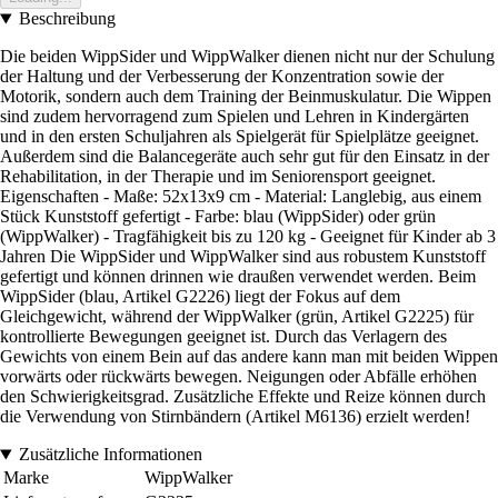
Beschreibung
Die beiden WippSider und WippWalker dienen nicht nur der Schulung
der Haltung und der Verbesserung der Konzentration sowie der
Motorik, sondern auch dem Training der Beinmuskulatur. Die Wippen
sind zudem hervorragend zum Spielen und Lehren in Kindergärten
und in den ersten Schuljahren als Spielgerät für Spielplätze geeignet.
Außerdem sind die Balancegeräte auch sehr gut für den Einsatz in der
Rehabilitation, in der Therapie und im Seniorensport geeignet.
Eigenschaften - Maße: 52x13x9 cm - Material: Langlebig, aus einem
Stück Kunststoff gefertigt - Farbe: blau (WippSider) oder grün
(WippWalker) - Tragfähigkeit bis zu 120 kg - Geeignet für Kinder ab 3
Jahren Die WippSider und WippWalker sind aus robustem Kunststoff
gefertigt und können drinnen wie draußen verwendet werden. Beim
WippSider (blau, Artikel G2226) liegt der Fokus auf dem
Gleichgewicht, während der WippWalker (grün, Artikel G2225) für
kontrollierte Bewegungen geeignet ist. Durch das Verlagern des
Gewichts von einem Bein auf das andere kann man mit beiden Wippen
vorwärts oder rückwärts bewegen. Neigungen oder Abfälle erhöhen
den Schwierigkeitsgrad. Zusätzliche Effekte und Reize können durch
die Verwendung von Stirnbändern (Artikel M6136) erzielt werden!
Zusätzliche Informationen
Marke
WippWalker