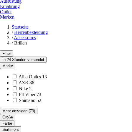
Ausrüstung
Ernährung
Outlet
Marken
Startseite
/
Herrenbekleidung
/
Accessoires
/
Brillen
Filter
In 24 Stunden versendet
Marke
Alba Optics
13
AZR
86
Nike
5
Pit Viper
73
Shimano
52
Mehr anzeigen
(73)
Größe
Farbe
Sortiment