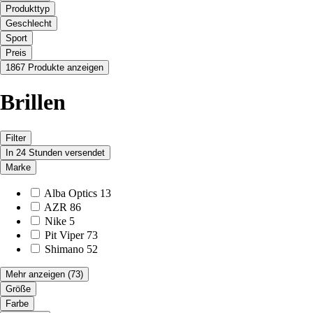
Produkttyp
Geschlecht
Sport
Preis
1867 Produkte anzeigen
Brillen
Filter
In 24 Stunden versendet
Marke
Alba Optics
13
AZR
86
Nike
5
Pit Viper
73
Shimano
52
Mehr anzeigen
(73)
Größe
Farbe