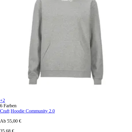
+2
6 Farben
Craft
Hoodie Community 2.0
Ab
55,00 €
35,68 €