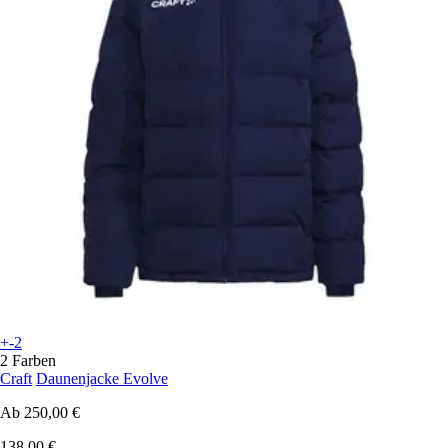
+-2
2 Farben
Craft
Daunenjacke Evolve
Ab
250,00 €
138,00 €