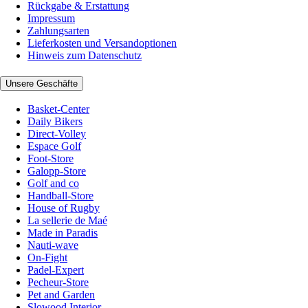
Rückgabe & Erstattung
Impressum
Zahlungsarten
Lieferkosten und Versandoptionen
Hinweis zum Datenschutz
Unsere Geschäfte
Basket-Center
Daily Bikers
Direct-Volley
Espace Golf
Foot-Store
Galopp-Store
Golf and co
Handball-Store
House of Rugby
La sellerie de Maé
Made in Paradis
Nauti-wave
On-Fight
Padel-Expert
Pecheur-Store
Pet and Garden
Slowood Interior