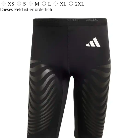
XS
S
M
L
XL
2XL
Dieses Feld ist erforderlich