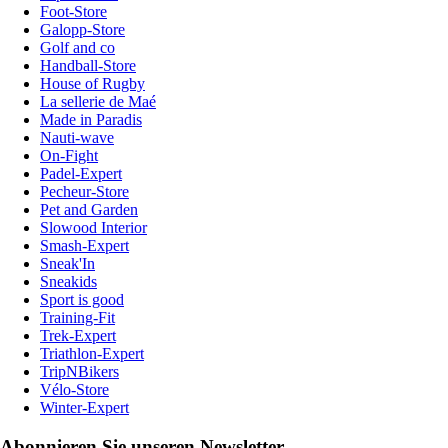
Foot-Store
Galopp-Store
Golf and co
Handball-Store
House of Rugby
La sellerie de Maé
Made in Paradis
Nauti-wave
On-Fight
Padel-Expert
Pecheur-Store
Pet and Garden
Slowood Interior
Smash-Expert
Sneak'In
Sneakids
Sport is good
Training-Fit
Trek-Expert
Triathlon-Expert
TripNBikers
Vélo-Store
Winter-Expert
Abonnieren Sie unseren Newsletter