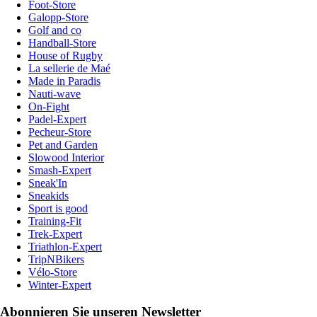
Foot-Store
Galopp-Store
Golf and co
Handball-Store
House of Rugby
La sellerie de Maé
Made in Paradis
Nauti-wave
On-Fight
Padel-Expert
Pecheur-Store
Pet and Garden
Slowood Interior
Smash-Expert
Sneak'In
Sneakids
Sport is good
Training-Fit
Trek-Expert
Triathlon-Expert
TripNBikers
Vélo-Store
Winter-Expert
Abonnieren Sie unseren Newsletter