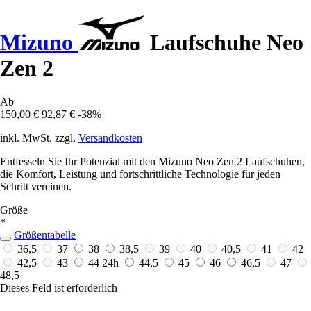
Mizuno
Laufschuhe Neo
Zen 2
Ab
150,00 €
92,87 €
-38%
inkl. MwSt. zzgl.
Versandkosten
Entfesseln Sie Ihr Potenzial mit den Mizuno Neo Zen 2 Laufschuhen,
die Komfort, Leistung und fortschrittliche Technologie für jeden
Schritt vereinen.
Größe
*
Größentabelle
36,5
37
38
38,5
39
40
40,5
41
42
42,5
43
44
24h
44,5
45
46
46,5
47
48,5
Dieses Feld ist erforderlich