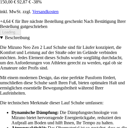
150,00 €
92,87 €
-38%
inkl. MwSt. zzgl.
Versandkosten
+4,64 €
für Ihre nächste Bestellung geschenkt
Nach Bestätigung Ihrer
Bestellung gutgeschrieben
Loading...
Beschreibung
Die Mizuno Neo Zen 2 Lauf Schuhe sind für Läufer konzipiert, die
Komfort und Leistung auf der Straße oder im Gelände verbinden
möchten. Jedes Element dieses Schuhs wurde sorgfältig durchdacht,
um den Anforderungen von Athleten gerecht zu werden, egal ob sie
Amateure oder Profis sind.
Mit einem modernen Design, das eine perfekte Passform fördert,
umschließen diese Schuhe sanft Ihren Fuß, bieten optimalen Halt und
ermöglichen essentielle Bewegungsfreiheit während Ihrer
Laufeinheiten.
Die technischen Merkmale dieser Lauf Schuhe umfassen:
Dynamische Dämpfung:
Die Dämpfungstechnologie von
Mizuno bietet hervorragende Energierückgabe, reduziert den
Aufprall am Boden und hilft Ihnen, Ihr Tempo zu halten.
Atmungsaktivität:
Das Obermaterial ist so gestaltet, dass es die