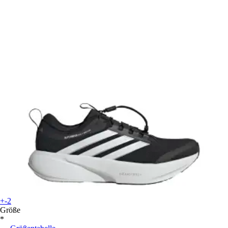
+-2
Größe
*