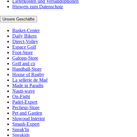
Lieferkosten und Versandoptionen
Hinweis zum Datenschutz
Unsere Geschäfte
Basket-Center
Daily Bikers
Direct-Volley
Espace Golf
Foot-Store
Galopp-Store
Golf and co
Handball-Store
House of Rugby
La sellerie de Maé
Made in Paradis
Nauti-wave
On-Fight
Padel-Expert
Pecheur-Store
Pet and Garden
Slowood Interior
Smash-Expert
Sneak'In
Sneakids