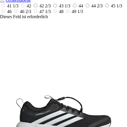
Größentabelle
41 1/3
42
42 2/3
43 1/3
44
44 2/3
45 1/3
46
46 2/3
47 1/3
48
49 1/3
Dieses Feld ist erforderlich