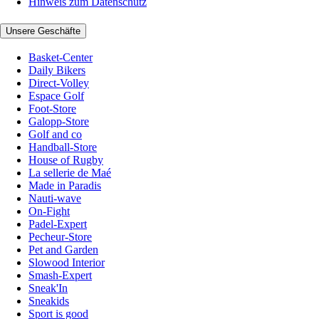
Hinweis zum Datenschutz
Unsere Geschäfte
Basket-Center
Daily Bikers
Direct-Volley
Espace Golf
Foot-Store
Galopp-Store
Golf and co
Handball-Store
House of Rugby
La sellerie de Maé
Made in Paradis
Nauti-wave
On-Fight
Padel-Expert
Pecheur-Store
Pet and Garden
Slowood Interior
Smash-Expert
Sneak'In
Sneakids
Sport is good