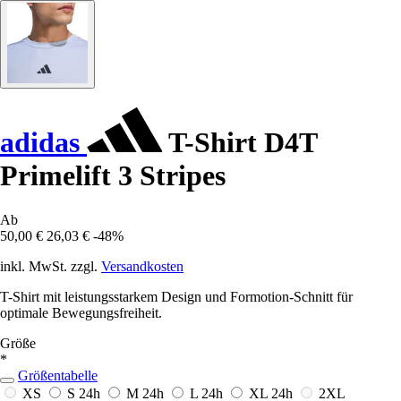
adidas
T-Shirt D4T
Primelift 3 Stripes
Ab
50,00 €
26,03 €
-48%
inkl. MwSt. zzgl.
Versandkosten
T-Shirt mit leistungsstarkem Design und Formotion-Schnitt für
optimale Bewegungsfreiheit.
Größe
*
Größentabelle
XS
S
24h
M
24h
L
24h
XL
24h
2XL