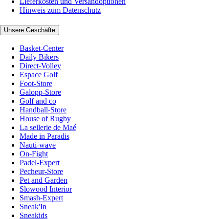
Lieferkosten und Versandoptionen
Hinweis zum Datenschutz
Unsere Geschäfte
Basket-Center
Daily Bikers
Direct-Volley
Espace Golf
Foot-Store
Galopp-Store
Golf and co
Handball-Store
House of Rugby
La sellerie de Maé
Made in Paradis
Nauti-wave
On-Fight
Padel-Expert
Pecheur-Store
Pet and Garden
Slowood Interior
Smash-Expert
Sneak'In
Sneakids