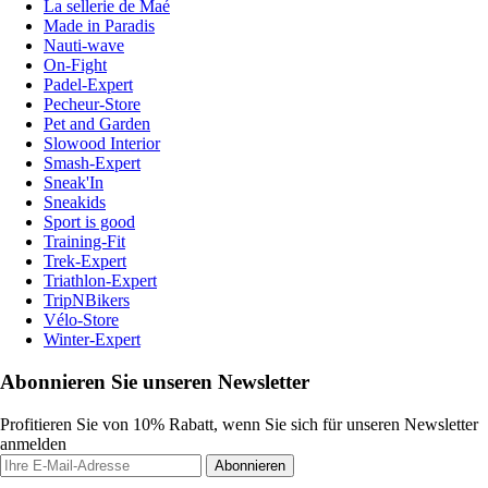
La sellerie de Maé
Made in Paradis
Nauti-wave
On-Fight
Padel-Expert
Pecheur-Store
Pet and Garden
Slowood Interior
Smash-Expert
Sneak'In
Sneakids
Sport is good
Training-Fit
Trek-Expert
Triathlon-Expert
TripNBikers
Vélo-Store
Winter-Expert
Abonnieren Sie unseren Newsletter
Profitieren Sie von 10% Rabatt, wenn Sie sich für unseren Newsletter
anmelden
Abonnieren