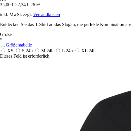
35,00 €
22,34 €
-36%
inkl. MwSt. zzgl.
Versandkosten
Entdecken Sie das T-Shirt adidas Slogan, die perfekte Kombination aus 
Größe
*
Größentabelle
XS
S
24h
M
24h
L
24h
XL
24h
Dieses Feld ist erforderlich