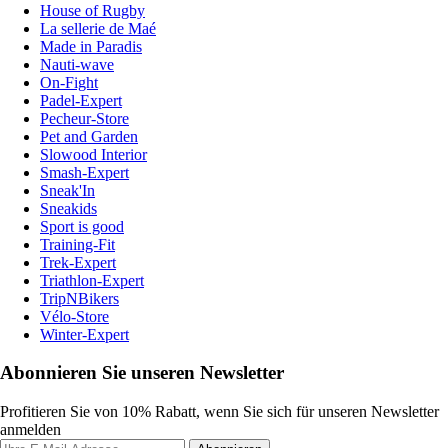
House of Rugby
La sellerie de Maé
Made in Paradis
Nauti-wave
On-Fight
Padel-Expert
Pecheur-Store
Pet and Garden
Slowood Interior
Smash-Expert
Sneak'In
Sneakids
Sport is good
Training-Fit
Trek-Expert
Triathlon-Expert
TripNBikers
Vélo-Store
Winter-Expert
Abonnieren Sie unseren Newsletter
Profitieren Sie von 10% Rabatt, wenn Sie sich für unseren Newsletter
anmelden