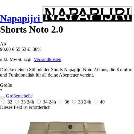
Napapijri
Shorts Noto 2.0
Ab
90,00 €
55,53 €
-38%
inkl. MwSt. zzgl.
Versandkosten
Drücke deinen Stil mit der Shorts Napapijri Noto 2.0 aus, die Komfort
und Funktionalität für all deine Abenteuer vereint.
Größe
*
Größentabelle
32
33
24h
34
24h
36
38
24h
40
Dieses Feld ist erforderlich