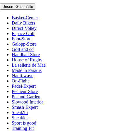
Unsere Geschäfte
Basket-Center
Daily Bikers
Direct-Volley
Espace Golf
Foot-Store
Galopp-Store
Golf and co
Handball-Store
House of Rugby
La sellerie de Maé
Made in Paradis
Nauti-wave
On-Fight
Padel-Expert
Pecheur-Store
Pet and Garden
Slowood Interior
Smash-Expert
Sneak'In
Sneakids
Sport is good
Training-Fit