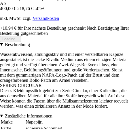
Ab
400,00 €
218,76 €
-45%
inkl. MwSt. zzgl.
Versandkosten
+10,94 €
für Ihre nächste Bestellung geschenkt
Nach Bestätigung Ihrer
Bestellung gutgeschrieben
Loading...
Beschreibung
Wasserabweisend, atmungsaktiv und mit einer verstellbaren Kapuze
ausgestattet, ist die Jacke Rivalto Medium aus einem einzigen Material
gefertigt und verfügt über einen Zwei-Wege-Reißverschluss, eine
Innentasche, Belüftungsöffnungen und große Vordertaschen. Sie ist
mit dem gummiartigen NAPA-Logo-Patch auf der Brust und dem
orangefarbenen Bollo-Patch am Ärmel versehen.
SERIEN-CIRCULAR
Dieses Kleidungsstück gehört zur Serie Circular, einer Kollektion, die
aus demselben Material für alle ihre Stoffe hergestellt wird. Auf diese
Weise können die Fasern über die Müllsammelzentren leichter recycelt
werden, was einen zirkuläreren Ansatz in der Mode fördert.
Zusätzliche Informationen
Marke
Napapijri
Farbe
schwarze Schönheit