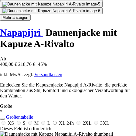
Mehr anzeigen
Napapijri
Daunenjacke mit
Kapuze A-Rivalto
Ab
400,00 €
218,76 €
-45%
inkl. MwSt. zzgl.
Versandkosten
Entdecken Sie die Kapuzenjacke Napapijri A-Rivalto, die perfekte
Kombination aus Stil, Komfort und ökologischer Verantwortung für
den Winter.
Größe
*
Größentabelle
XS
S
M
L
XL
24h
2XL
3XL
Dieses Feld ist erforderlich