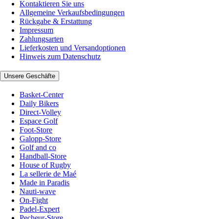
Kontaktieren Sie uns
Allgemeine Verkaufsbedingungen
Rückgabe & Erstattung
Impressum
Zahlungsarten
Lieferkosten und Versandoptionen
Hinweis zum Datenschutz
Unsere Geschäfte
Basket-Center
Daily Bikers
Direct-Volley
Espace Golf
Foot-Store
Galopp-Store
Golf and co
Handball-Store
House of Rugby
La sellerie de Maé
Made in Paradis
Nauti-wave
On-Fight
Padel-Expert
Pecheur-Store