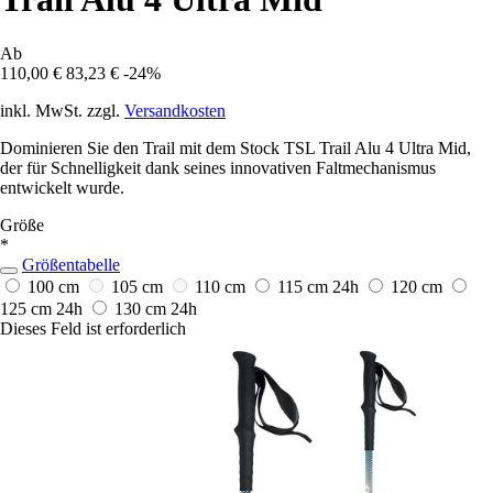
Ab
110,00 €
83,23 €
-24%
inkl. MwSt. zzgl.
Versandkosten
Dominieren Sie den Trail mit dem Stock TSL Trail Alu 4 Ultra Mid,
der für Schnelligkeit dank seines innovativen Faltmechanismus
entwickelt wurde.
Größe
*
Größentabelle
100 cm
105 cm
110 cm
115 cm
24h
120 cm
125 cm
24h
130 cm
24h
Dieses Feld ist erforderlich