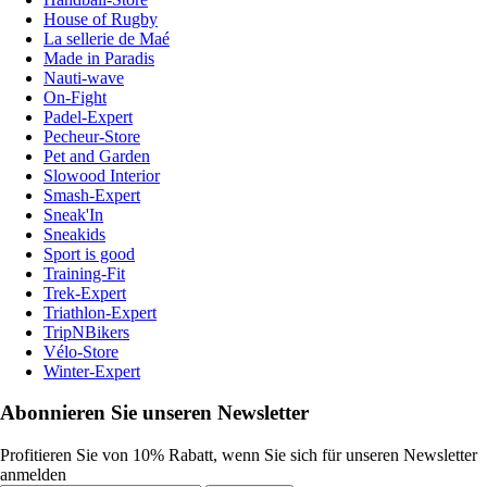
House of Rugby
La sellerie de Maé
Made in Paradis
Nauti-wave
On-Fight
Padel-Expert
Pecheur-Store
Pet and Garden
Slowood Interior
Smash-Expert
Sneak'In
Sneakids
Sport is good
Training-Fit
Trek-Expert
Triathlon-Expert
TripNBikers
Vélo-Store
Winter-Expert
Abonnieren Sie unseren Newsletter
Profitieren Sie von 10% Rabatt, wenn Sie sich für unseren Newsletter
anmelden