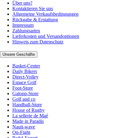
Über uns?
Kontaktieren Sie uns
Allgemeine Verkaufsbedingungen
Rückgabe & Erstattung
Impressum
Zahlungsarten
Lieferkosten und Versandoptionen
Hinweis zum Datenschutz
Unsere Geschäfte
Basket-Center
Daily Bikers
Direct-Volley
Espace Golf
Foot-Store
Galopp-Store
Golf and co
Handball-Store
House of Rugby
La sellerie de Maé
Made in Paradis
Nauti-wave
On-Fight
Padel-Expert