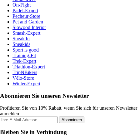
On-Fight
Padel-Expert
Pecheur-Store
Pet and Garden
Slowood Interior
Smash-Expert
Sneak'In
Sneakids
Sport is good
Training-Fit
Trek-Expert
Triathlon-Expert
TripNBikers
Vélo-Store
Winter-Expert
Abonnieren Sie unseren Newsletter
Profitieren Sie von 10% Rabatt, wenn Sie sich für unseren Newsletter
anmelden
Abonnieren
Bleiben Sie in Verbindung