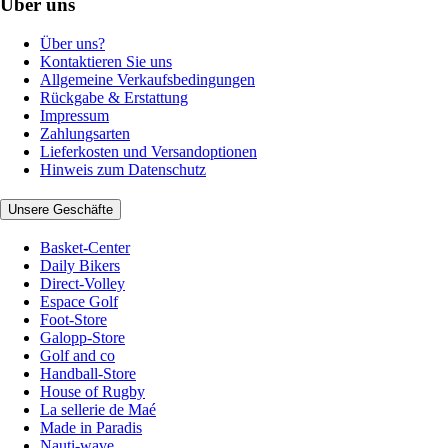
Über uns
Über uns?
Kontaktieren Sie uns
Allgemeine Verkaufsbedingungen
Rückgabe & Erstattung
Impressum
Zahlungsarten
Lieferkosten und Versandoptionen
Hinweis zum Datenschutz
Unsere Geschäfte
Basket-Center
Daily Bikers
Direct-Volley
Espace Golf
Foot-Store
Galopp-Store
Golf and co
Handball-Store
House of Rugby
La sellerie de Maé
Made in Paradis
Nauti-wave