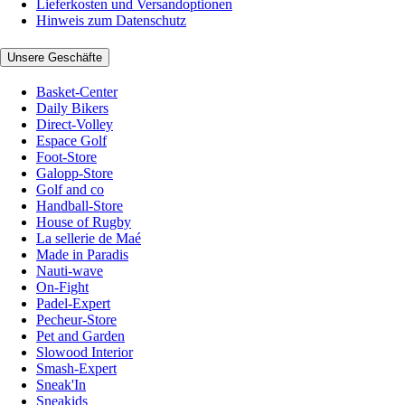
Lieferkosten und Versandoptionen
Hinweis zum Datenschutz
Unsere Geschäfte
Basket-Center
Daily Bikers
Direct-Volley
Espace Golf
Foot-Store
Galopp-Store
Golf and co
Handball-Store
House of Rugby
La sellerie de Maé
Made in Paradis
Nauti-wave
On-Fight
Padel-Expert
Pecheur-Store
Pet and Garden
Slowood Interior
Smash-Expert
Sneak'In
Sneakids