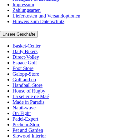
Impressum
Zahlungsarten
Lieferkosten und Versandoptionen
Hinweis zum Datenschutz
Unsere Geschäfte
Basket-Center
Daily Bikers
Direct-Volley
Espace Golf
Foot-Store
Galopp-Store
Golf and co
Handball-Store
House of Rugby
La sellerie de Maé
Made in Paradis
Nauti-wave
On-Fight
Padel-Expert
Pecheur-Store
Pet and Garden
Slowood Interior