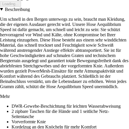
Loading...
Beschreibung
Um schnell in den Bergen unterwegs zu sein, braucht man Kleidung,
die der eigenen Ausdauer gerecht wird. Unsere Hose Aequilibrium
Speed ist dafür gemacht, um schnell und leicht zu sein: Sie schützt
hervorragend vor Wind und Kälte, ohne Kompromisse bei Ihrer
Leistung einzugehen. Diese Hose besteht aus einem sehr winddichten
Material, das schnell trocknet und Feuchtigkeit sowie Schweiß
während anstrengender Anstiege effektiv abtransportiert. Sie ist für
hohe Geschwindigkeiten auf schmalen Graten und technischem
Bergterrain ausgelegt und garantiert totale Bewegungsfreiheit dank des
abriebfesten Stretchgewebes und der vorgeformten Knie. Außerdem
wurden gezielt PowerMesh-Einsätze für mehr Atmungsaktivität und
Komfort während des Gebrauchs platziert. Schließlich ist der
Beinabschluss verstärkt, um die Lebensdauer zu erhöhen. Wenn jedes
Gramm zählt, schützt die Hose Aequilibrium Speed unermüdlich.
Mehr
DWR-Gewebe-Beschichtung für leichten Wasserabweisung
2 zipbare Taschen für die Hände und 1 seitliche Netz-
Seitentasche
Vorverformte Knie
Kordelzug an den Knöcheln für mehr Komfort