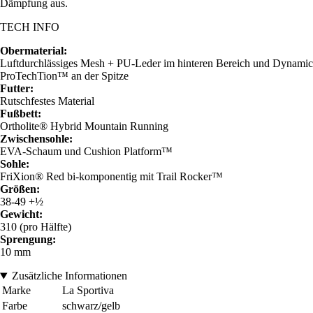
Dämpfung aus.
TECH INFO
Obermaterial:
Luftdurchlässiges Mesh + PU-Leder im hinteren Bereich und Dynamic
ProTechTion™ an der Spitze
Futter:
Rutschfestes Material
Fußbett:
Ortholite® Hybrid Mountain Running
Zwischensohle:
EVA-Schaum und Cushion Platform™
Sohle:
FriXion® Red bi-komponentig mit Trail Rocker™
Größen:
38-49 +½
Gewicht:
310 (pro Hälfte)
Sprengung:
10 mm
Zusätzliche Informationen
Marke
La Sportiva
Farbe
schwarz/gelb