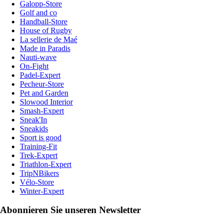
Galopp-Store
Golf and co
Handball-Store
House of Rugby
La sellerie de Maé
Made in Paradis
Nauti-wave
On-Fight
Padel-Expert
Pecheur-Store
Pet and Garden
Slowood Interior
Smash-Expert
Sneak'In
Sneakids
Sport is good
Training-Fit
Trek-Expert
Triathlon-Expert
TripNBikers
Vélo-Store
Winter-Expert
Abonnieren Sie unseren Newsletter