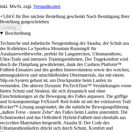
inkl. MwSt. zzgl.
Versandkosten
+5,84 €
für Ihre nächste Bestellung geschenkt
Nach Bestätigung Ihrer
Bestellung gutgeschrieben
Loading...
Beschreibung
Technische und ästhetische Neugestaltung der Akasha, der Schuh aus
der Kollektion La Sportiva Mountain Running® für
Ausdauerwettbewerbe, perfekt für Langstrecken, Ultramarathons,
Ultra-Trails und intensive Trainingseinheiten. Der Tragekomfort wird
durch die Dämpfung gewährleistet, dank des Cushion Platform™
Fußbett-Einsatzes und des großen Innenvolumens sowie des weichen,
atmungsaktiven und umschließenden Obermaterials, das mit einem
Slip-on-System gebaut ist, um Druckpunkte beim Laufen zu
vermeiden. Die aktiven Dynamic ProTechTion™ Verstärkungen vorne
bieten Schutz und Struktur, die sich dynamisch und ohne
Einschränkungen an die Bewegung des Fußes anpassen. Die griffige
und bi-komponentige FriXion® Red-Sohle ist mit der exklusiven Trail
Rocker™-Lösung ausgestattet, die die natürliche Bewegungsführung
„äußere Ferse - innere Zehe“ des Fußes beim Laufen unterstützt. Die
Schnürsenkel und das Ortholite® Hybrid-Fußbett sind ebenfalls aus
recycelten Materialien hergestellt. Akasha II: Der Code des
Ultramarathonläufers drückt sich durch Schutz, Komfort und