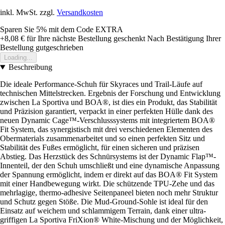
inkl. MwSt. zzgl.
Versandkosten
Sparen Sie 5%
mit dem Code
EXTRA
+8,08 €
für Ihre nächste Bestellung geschenkt
Nach Bestätigung Ihrer
Bestellung gutgeschrieben
Loading...
Beschreibung
Die ideale Performance-Schuh für Skyraces und Trail-Läufe auf
technischen Mittelstrecken. Ergebnis der Forschung und Entwicklung
zwischen La Sportiva und BOA®, ist dies ein Produkt, das Stabilität
und Präzision garantiert, verpackt in einer perfekten Hülle dank des
neuen Dynamic Cage™-Verschlusssystems mit integriertem BOA®
Fit System, das synergistisch mit drei verschiedenen Elementen des
Obermaterials zusammenarbeitet und so einen perfekten Sitz und
Stabilität des Fußes ermöglicht, für einen sicheren und präzisen
Abstieg. Das Herzstück des Schnürsystems ist der Dynamic Flap™-
Innenteil, der den Schuh umschließt und eine dynamische Anpassung
der Spannung ermöglicht, indem er direkt auf das BOA® Fit System
mit einer Handbewegung wirkt. Die schützende TPU-Zehe und das
mehrlagige, thermo-adhesive Seitenpaneel bieten noch mehr Struktur
und Schutz gegen Stöße. Die Mud-Ground-Sohle ist ideal für den
Einsatz auf weichem und schlammigem Terrain, dank einer ultra-
griffigen La Sportiva FriXion® White-Mischung und der Möglichkeit,