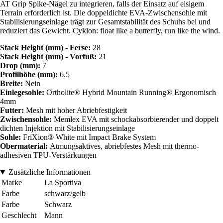
AT Grip Spike-Nägel zu integrieren, falls der Einsatz auf eisigem
Terrain erforderlich ist. Die doppeldichte EVA-Zwischensohle mit
Stabilisierungseinlage trägt zur Gesamtstabilität des Schuhs bei und
reduziert das Gewicht. Cyklon: float like a butterfly, run like the wind.
Stack Height (mm) - Ferse:
28
Stack Height (mm) - Vorfuß:
21
Drop (mm):
7
Profilhöhe (mm):
6.5
Breite:
Nein
Einlegesohle:
Ortholite® Hybrid Mountain Running® Ergonomisch
4mm
Futter:
Mesh mit hoher Abriebfestigkeit
Zwischensohle:
Memlex EVA mit schockabsorbierender und doppelt
dichten Injektion mit Stabilisierungseinlage
Sohle:
FriXion® White mit Impact Brake System
Obermaterial:
Atmungsaktives, abriebfestes Mesh mit thermo-
adhesiven TPU-Verstärkungen
Zusätzliche Informationen
Marke
La Sportiva
Farbe
schwarz/gelb
Farbe
Schwarz
Geschlecht
Mann