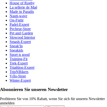
House of Rugby
La sellerie de Maé
Made in Paradis
Nauti-wave
On-Fight
Padel-Expert
Pecheur-Store
Pet and Garden
Slowood Interior
Smash-Expert
Sneak'In
Sneakids
Sport is good
Training-Fit
Trek-Expert
Triathlon-Expert
TripNBikers
Vélo-Store
Winter-Expert
Abonnieren Sie unseren Newsletter
Profitieren Sie von 10% Rabatt, wenn Sie sich für unseren Newsletter
anmelden