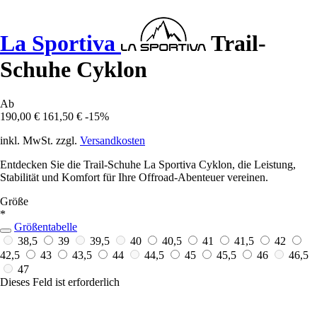
La Sportiva
Trail-
Schuhe Cyklon
Ab
190,00 €
161,50 €
-15%
inkl. MwSt. zzgl.
Versandkosten
Entdecken Sie die Trail-Schuhe La Sportiva Cyklon, die Leistung,
Stabilität und Komfort für Ihre Offroad-Abenteuer vereinen.
Größe
*
Größentabelle
38,5
39
39,5
40
40,5
41
41,5
42
42,5
43
43,5
44
44,5
45
45,5
46
46,5
47
Dieses Feld ist erforderlich