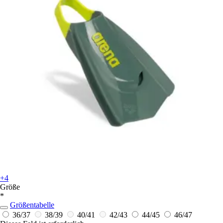
+4
Größe
*
Größentabelle
36/37
38/39
40/41
42/43
44/45
46/47