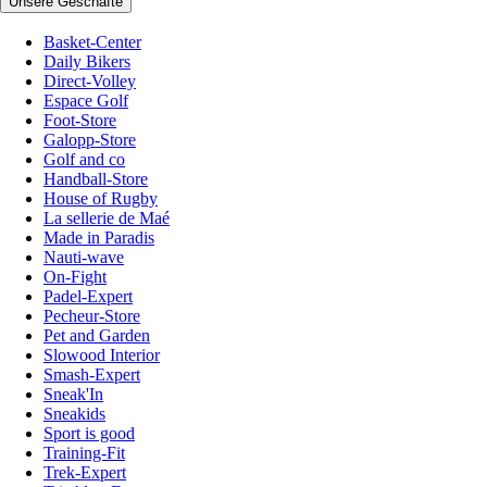
Unsere Geschäfte
Basket-Center
Daily Bikers
Direct-Volley
Espace Golf
Foot-Store
Galopp-Store
Golf and co
Handball-Store
House of Rugby
La sellerie de Maé
Made in Paradis
Nauti-wave
On-Fight
Padel-Expert
Pecheur-Store
Pet and Garden
Slowood Interior
Smash-Expert
Sneak'In
Sneakids
Sport is good
Training-Fit
Trek-Expert