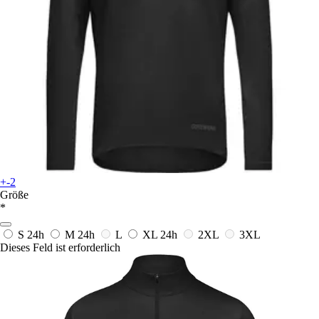
+-2
Größe
*
S
24h
M
24h
L
XL
24h
2XL
3XL
Dieses Feld ist erforderlich