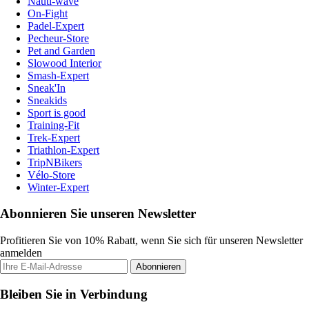
Nauti-wave
On-Fight
Padel-Expert
Pecheur-Store
Pet and Garden
Slowood Interior
Smash-Expert
Sneak'In
Sneakids
Sport is good
Training-Fit
Trek-Expert
Triathlon-Expert
TripNBikers
Vélo-Store
Winter-Expert
Abonnieren Sie unseren Newsletter
Profitieren Sie von 10% Rabatt, wenn Sie sich für unseren Newsletter
anmelden
Abonnieren
Bleiben Sie in Verbindung