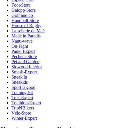
Foot-Store
Galopp-Store
Golf and co
Handball-Store
House of Rugby
La sellerie de Maé
Made in Paradis
Nauti-wave
On-Fight
Padel-Expert
Pecheur-Store
Pet and Garden
Slowood Interior
Smash-Expert
Sneak'In
Sneakids
Sport is good
Training-Fit
Trek-Expert
Triathlon-Expert
TripNBikers
Vélo-Store
Winter-Expert