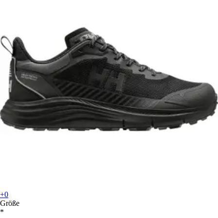
+0
Größe
*