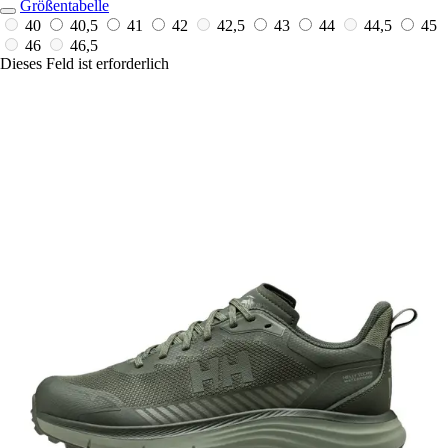
Größentabelle
40
40,5
41
42
42,5
43
44
44,5
45
46
46,5
Dieses Feld ist erforderlich