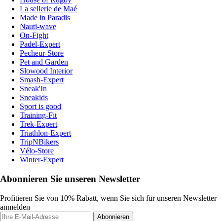
La sellerie de Maé
Made in Paradis
Nauti-wave
On-Fight
Padel-Expert
Pecheur-Store
Pet and Garden
Slowood Interior
Smash-Expert
Sneak'In
Sneakids
Sport is good
Training-Fit
Trek-Expert
Triathlon-Expert
TripNBikers
Vélo-Store
Winter-Expert
Abonnieren Sie unseren Newsletter
Profitieren Sie von 10% Rabatt, wenn Sie sich für unseren Newsletter
anmelden
Abonnieren