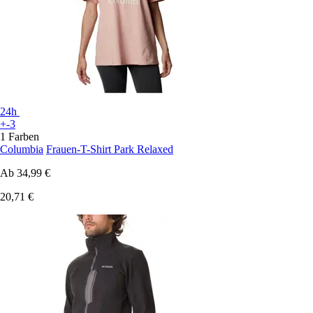
24h
+-3
1 Farben
Columbia
Frauen-T-Shirt Park Relaxed
Ab
34,99 €
20,71 €