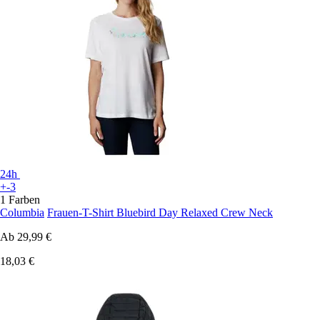
24h
+-3
1 Farben
Columbia
Frauen-T-Shirt Bluebird Day Relaxed Crew Neck
Ab
29,99 €
18,03 €