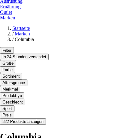
Ausrüstung
Ernährung
Outlet
Marken
Startseite
/
Marken
/
Columbia
Filter
In 24 Stunden versendet
Größe
Farbe
Sortiment
Altersgruppe
Merkmal
Produkttyp
Geschlecht
Sport
Preis
322 Produkte anzeigen
Columbia