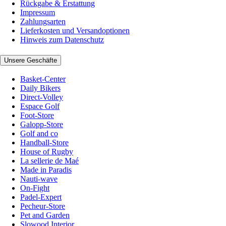
Rückgabe & Erstattung
Impressum
Zahlungsarten
Lieferkosten und Versandoptionen
Hinweis zum Datenschutz
Unsere Geschäfte
Basket-Center
Daily Bikers
Direct-Volley
Espace Golf
Foot-Store
Galopp-Store
Golf and co
Handball-Store
House of Rugby
La sellerie de Maé
Made in Paradis
Nauti-wave
On-Fight
Padel-Expert
Pecheur-Store
Pet and Garden
Slowood Interior