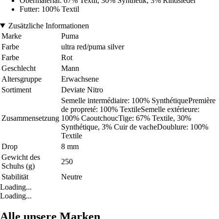
Obermaterial: 67% Textil, 30% Synthetik, 3% Rindsleder
Futter: 100% Textil
Zusätzliche Informationen
Marke
Puma
Farbe
ultra red/puma silver
Farbe
Rot
Geschlecht
Mann
Altersgruppe
Erwachsene
Sortiment
Deviate Nitro
Semelle intermédiaire: 100% SynthétiquePremière
de propreté: 100% TextileSemelle extérieure:
Zusammensetzung
100% CaoutchoucTige: 67% Textile, 30%
Synthétique, 3% Cuir de vacheDoublure: 100%
Textile
Drop
8 mm
Gewicht des
250
Schuhs (g)
Stabilität
Neutre
Loading...
Loading...
Alle unsere Marken