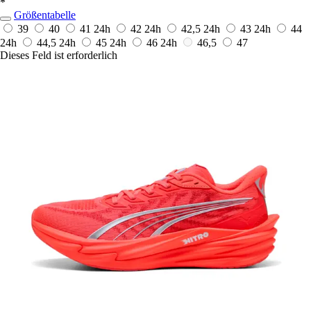
*
Größentabelle
39
40
41
24h
42
24h
42,5
24h
43
24h
44
24h
44,5
24h
45
24h
46
24h
46,5
47
Dieses Feld ist erforderlich