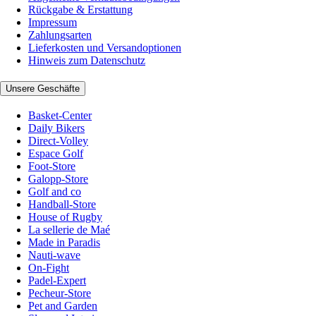
Rückgabe & Erstattung
Impressum
Zahlungsarten
Lieferkosten und Versandoptionen
Hinweis zum Datenschutz
Unsere Geschäfte
Basket-Center
Daily Bikers
Direct-Volley
Espace Golf
Foot-Store
Galopp-Store
Golf and co
Handball-Store
House of Rugby
La sellerie de Maé
Made in Paradis
Nauti-wave
On-Fight
Padel-Expert
Pecheur-Store
Pet and Garden