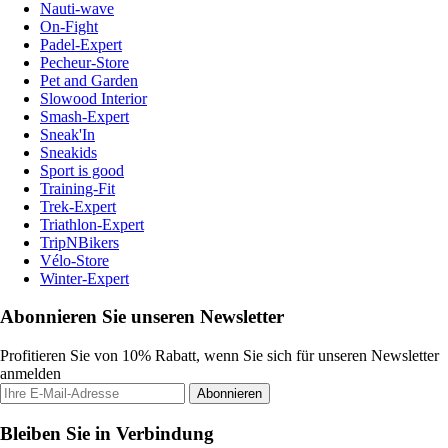
Nauti-wave
On-Fight
Padel-Expert
Pecheur-Store
Pet and Garden
Slowood Interior
Smash-Expert
Sneak'In
Sneakids
Sport is good
Training-Fit
Trek-Expert
Triathlon-Expert
TripNBikers
Vélo-Store
Winter-Expert
Abonnieren Sie unseren Newsletter
Profitieren Sie von 10% Rabatt, wenn Sie sich für unseren Newsletter
anmelden
Abonnieren
Bleiben Sie in Verbindung