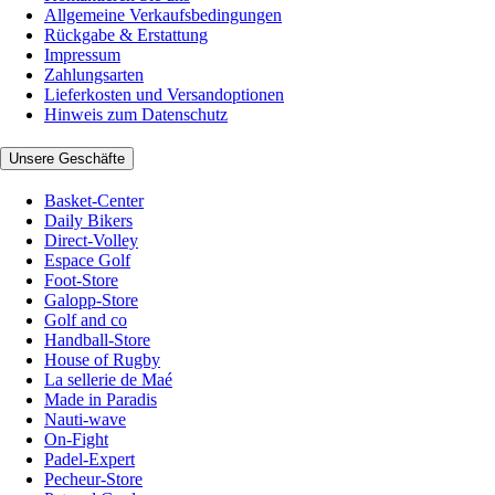
Allgemeine Verkaufsbedingungen
Rückgabe & Erstattung
Impressum
Zahlungsarten
Lieferkosten und Versandoptionen
Hinweis zum Datenschutz
Unsere Geschäfte
Basket-Center
Daily Bikers
Direct-Volley
Espace Golf
Foot-Store
Galopp-Store
Golf and co
Handball-Store
House of Rugby
La sellerie de Maé
Made in Paradis
Nauti-wave
On-Fight
Padel-Expert
Pecheur-Store