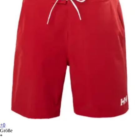
+0
Größe
*